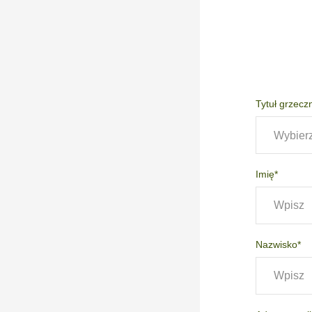
Tytuł grzecz
Wybier
Imię*
Nazwisko*