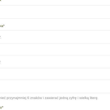
*
ka*
z
z
ieć przynajmniej 6 znaków i zawierać jedną cyfrę i wielką literę.
o*